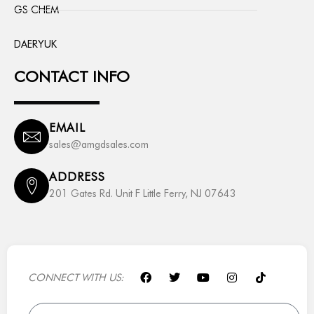
GS CHEM
DAERYUK
CONTACT INFO
EMAIL
sales@amgdsales.com
ADDRESS
201 Gates Rd. Unit F Little Ferry, NJ 07643
F
T
Y
I
T
CONNECT WITH US:
a
w
o
n
i
c
i
u
s
k
e
t
t
t
t
Email