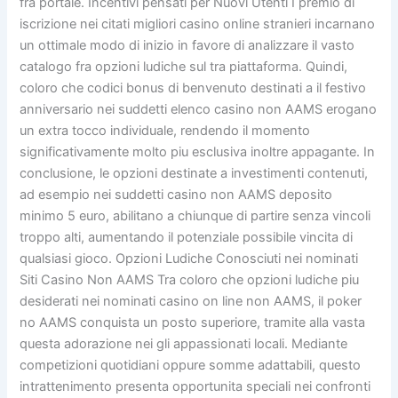
fra portale. Incentivi pensati per Nuovi Utenti I premio di
iscrizione nei citati migliori casino online stranieri incarnano
un ottimale modo di inizio in favore di analizzare il vasto
catalogo fra opzioni ludiche sul tra piattaforma. Quindi,
coloro che codici bonus di benvenuto destinati a il festivo
anniversario nei suddetti elenco casino non AAMS erogano
un extra tocco individuale, rendendo il momento
significativamente molto piu esclusiva inoltre appagante. In
conclusione, le opzioni destinate a investimenti contenuti,
ad esempio nei suddetti casino non AAMS deposito
minimo 5 euro, abilitano a chiunque di partire senza vincoli
troppo alti, aumentando il potenziale possibile vincita di
qualsiasi gioco. Opzioni Ludiche Conosciuti nei nominati
Siti Casino Non AAMS Tra coloro che opzioni ludiche piu
desiderati nei nominati casino on line non AAMS, il poker
no AAMS conquista un posto superiore, tramite alla vasta
questa adorazione nei gli appassionati locali. Mediante
competizioni quotidiani oppure somme adattabili, questo
intrattenimento presenta opportunita speciali nei confronti