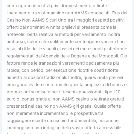
contengono incentivi privi di investimento o tirate
liberamente tra slot machine non AAMS conosciuti. Plus dei
Casino Non AAMS Sicuri Uno tra i maggiori aspetti positivi
offerti dai nominati winnita prelievi si presenta come la
notevole liberta relativa ai metodi per versamento inoltre
rimborso, coloro che solitamente contengono varianti tipo
Visa, al di la dei le vincoli classici dei menzionati piattaforme
regolamentati dall’Agenzia delle Dogane e dei Monopoli. Cio
fattore rende le transazioni versamenti decisamente piu
rapide, con periodi per esecuzione ridotti e costi ridotte
rispetto ai opzioni tradizionali. Inoltre, quei winnita prelievi
emergono evidenziano tramite questa ampiezza di bonus e
promozioni su misura per i freschi appassionati, tipo i 10
euro di bonus gratis al non AAMS casino o le tirate gratuiti
presentati nei casino non AAMS giri gratis. Quelle offerte
non meramente incrementano le prospettive tra
raggiungere esente da rischio fondamentale, ma anche
incoraggiano una indagine della vasta offerta accessibile